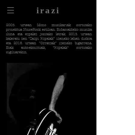
irazi
2003. urtean Mono musikariak sortutako
proiektua NoiseRock estiloan. Bidasoaldeko musika
iluna eta ezpalez jositako letrak. 2013. urtean
kaleratu zen "Zazpi Ezpalak" izeneko lehen diskoa
eta 2018. urtean "Orratzak" izeneko bigarrena.
Biak auto-ekoiztuak, "Ezpalak" sortutako
sigiluarekin.